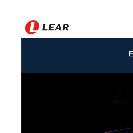
Dominican
Republic_PT
E