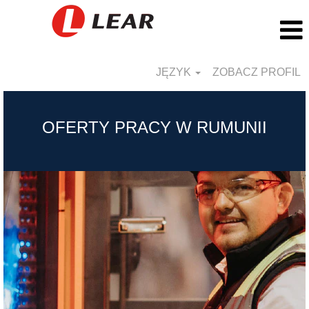
JĘZYK
ZOBACZ PROFIL
Romania_PL
OFERTY PRACY W RUMUNII