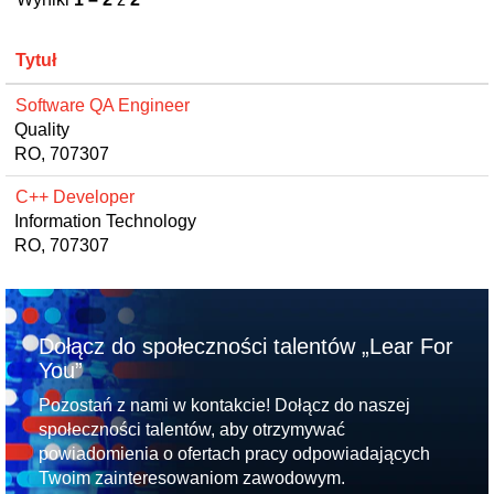
Tytuł
Software QA Engineer
Quality
RO, 707307
C++ Developer
Information Technology
RO, 707307
Dołącz do społeczności talentów „Lear For
You”
Pozostań z nami w kontakcie! Dołącz do naszej
społeczności talentów, aby otrzymywać
powiadomienia o ofertach pracy odpowiadających
Twoim zainteresowaniom zawodowym.