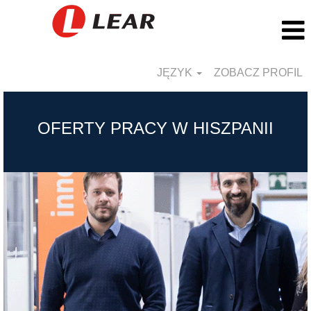
JĘZYK
ZOBACZ PROFIL
Spain_PL
OFERTY PRACY W HISZPANII