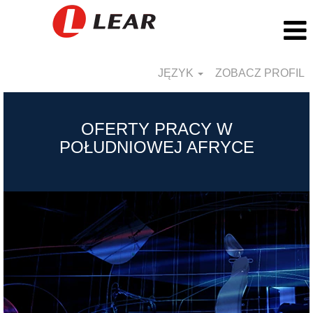
JĘZYK
ZOBACZ PROFIL
South
Africa_PL
OFERTY PRACY W
POŁUDNIOWEJ AFRYCE