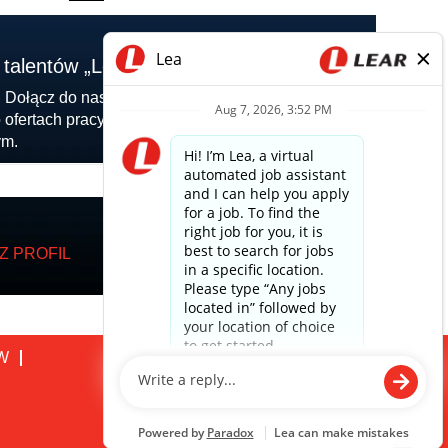
 talentów „Lear For You”
 Dołącz do naszej społeczności talentów, aby
 ofertach pracy odpowiadających Twoim
ym.
Z PROFIL
W