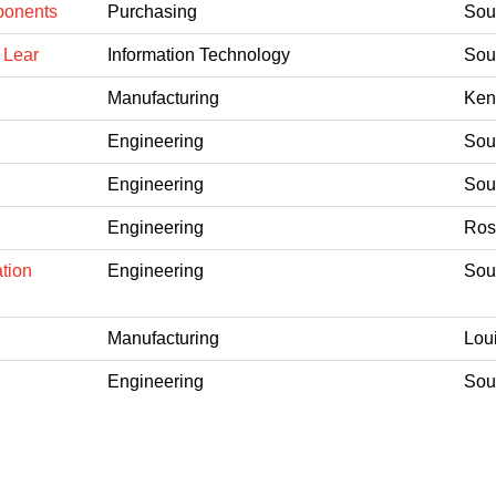
ponents
Purchasing
Sout
 Lear
Information Technology
Sout
Manufacturing
Ken
Engineering
Sout
Engineering
Sout
Engineering
Ros
ation
Engineering
Sout
Manufacturing
Loui
Engineering
Sout