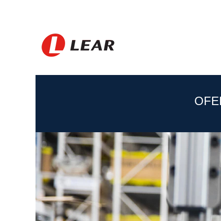
United
States_PL
OFE