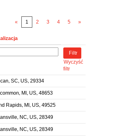
«
1
2
3
4
5
»
alizacja
Wyczyść
filtr
can, SC, US, 29334
common, MI, US, 48653
nd Rapids, MI, US, 49525
ansville, NC, US, 28349
ansville, NC, US, 28349