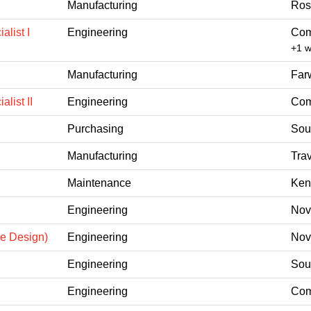
Manufacturing
Ros
list I
Engineering
Com
+1 
Manufacturing
Far
list II
Engineering
Com
Purchasing
Sout
Manufacturing
Trav
Maintenance
Ken
Engineering
Nov
ne Design)
Engineering
Nov
Engineering
Sout
Engineering
Com