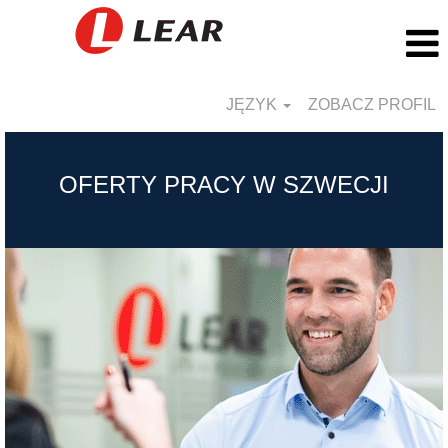
JĘZYK
ZOBACZ PROFIL
Sweden_PL
OFERTY PRACY W SZWECJI