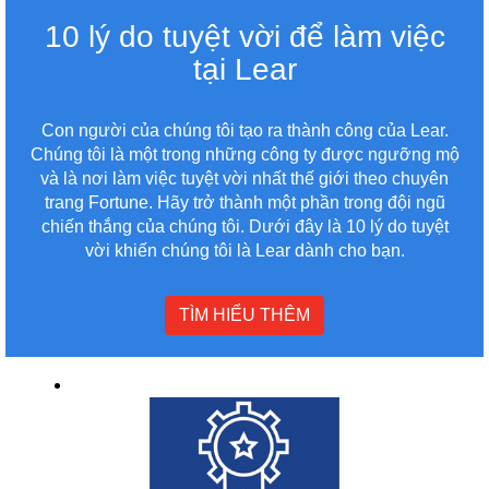
10 lý do tuyệt vời để làm việc
tại Lear
Con người của chúng tôi tạo ra thành công của Lear.
Chúng tôi là một trong những công ty được ngưỡng mộ
và là nơi làm việc tuyệt vời nhất thế giới theo chuyên
trang Fortune. Hãy trở thành một phần trong đội ngũ
chiến thắng của chúng tôi. Dưới đây là 10 lý do tuyệt
vời khiến chúng tôi là Lear dành cho bạn.
TÌM HIỂU THÊM