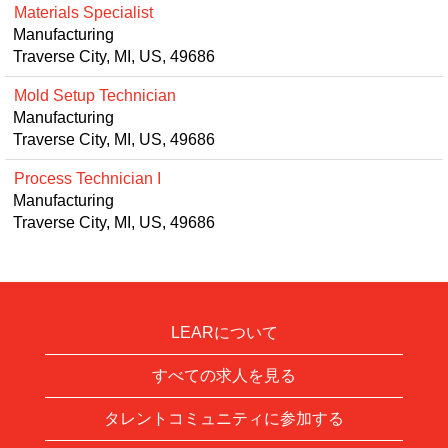
Materials Specialist
Manufacturing
Traverse City, MI, US, 49686
Mold Setup Technician
Manufacturing
Traverse City, MI, US, 49686
Process Technician I
Manufacturing
Traverse City, MI, US, 49686
LEARについて
すべての求人を見る
タレントコミュニティに参加する