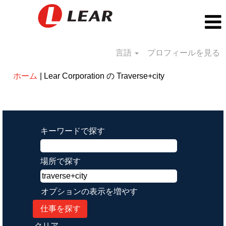
言語
プロフィールを見る
(現
ホーム
|
Lear Corporation の Traverse+city
在
の
検索結果:
"traverse+city".
ペ
ー
キーワードで探す
ジ)
場所で探す
オプションの表示を増やす
クリア