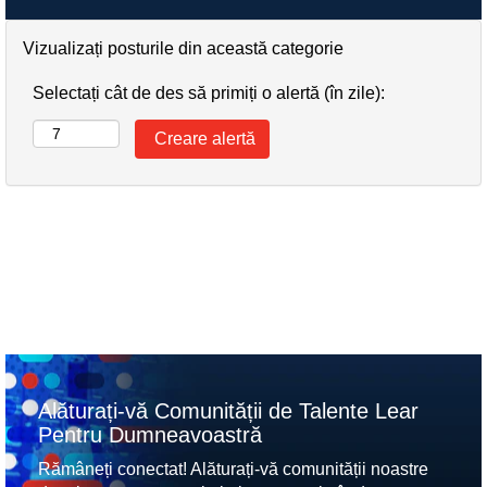
Vizualizați posturile din această categorie
Selectați cât de des să primiți o alertă (în zile):
Alăturați-vă Comunității de Talente Lear
Pentru Dumneavoastră
Rămâneți conectat! Alăturați-vă comunității noastre