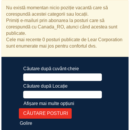
Nu există momentan nicio poziție vacantă care să
corespundă acestei categorii sau locații.
Primiți e-mailuri prin abonarea la posturi care să
corespundă cu Canada_RO, atunci când acestea sunt
publicate.
Cele mai recente 0 posturi publicate de Lear Corporation
sunt enumerate mai jos pentru confortul dvs.
Căutare după cuvânt-cheie
Căutare după Locație
Afișare mai multe opțiuni
Golire