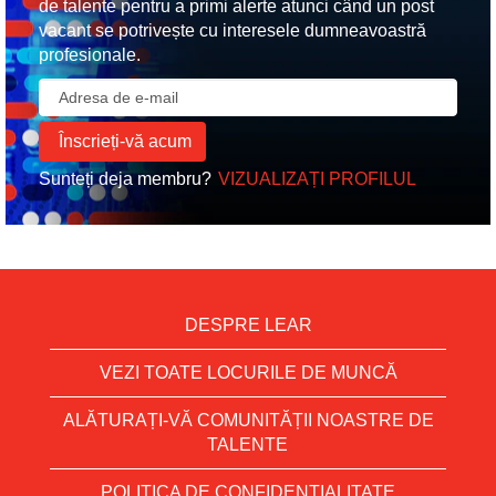
de talente pentru a primi alerte atunci când un post
vacant se potrivește cu interesele dumneavoastră
profesionale.
Sunteți deja membru?
VIZUALIZAȚI PROFILUL
DESPRE LEAR
VEZI TOATE LOCURILE DE MUNCĂ
ALĂTURAȚI-VĂ COMUNITĂȚII NOASTRE DE
TALENTE
POLITICA DE CONFIDENȚIALITATE