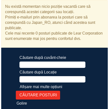
Nu există momentan nicio poziție vacantă care să
corespundă acestei categorii sau locații.
Primiți e-mailuri prin abonarea la posturi care să
corespundă cu Japan_RO, atunci când acestea sunt
publicate.
Cele mai recente 0 posturi publicate de Lear Corporation
sunt enumerate mai jos pentru confortul dvs.
Căutare după cuvânt-cheie
Căutare după Locație
Afișare mai multe opțiuni
Golire