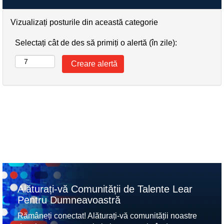
Vizualizați posturile din această categorie
Selectați cât de des să primiți o alertă (în zile):
Alăturați-vă Comunității de Talente Lear
Pentru Dumneavoastră
Rămâneți conectat! Alăturați-vă comunității noastre