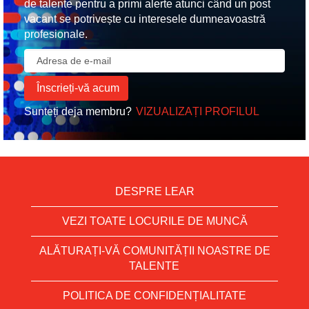
de talente pentru a primi alerte atunci când un post
vacant se potrivește cu interesele dumneavoastră
profesionale.
Sunteți deja membru?
VIZUALIZAȚI PROFILUL
DESPRE LEAR
VEZI TOATE LOCURILE DE MUNCĂ
ALĂTURAȚI-VĂ COMUNITĂȚII NOASTRE DE
TALENTE
POLITICA DE CONFIDENȚIALITATE