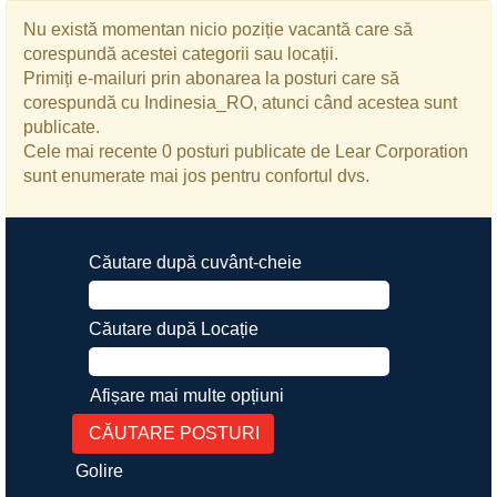
Nu există momentan nicio poziție vacantă care să
corespundă acestei categorii sau locații.
Primiți e-mailuri prin abonarea la posturi care să
corespundă cu Indinesia_RO, atunci când acestea sunt
publicate.
Cele mai recente 0 posturi publicate de Lear Corporation
sunt enumerate mai jos pentru confortul dvs.
Căutare după cuvânt-cheie
Căutare după Locație
Afișare mai multe opțiuni
Golire