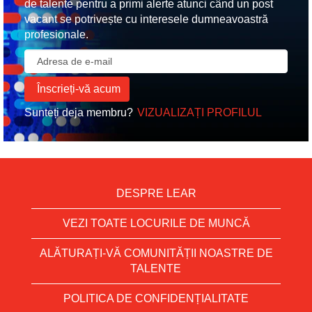
de talente pentru a primi alerte atunci când un post
vacant se potrivește cu interesele dumneavoastră
profesionale.
Sunteți deja membru?
VIZUALIZAȚI PROFILUL
DESPRE LEAR
VEZI TOATE LOCURILE DE MUNCĂ
ALĂTURAȚI-VĂ COMUNITĂȚII NOASTRE DE
TALENTE
POLITICA DE CONFIDENȚIALITATE