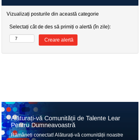
Vizualizați posturile din această categorie
Selectați cât de des să primiți o alertă (în zile):
Alăturați-vă Comunității de Talente Lear
Pentru Dumneavoastră
Rămâneți conectat! Alăturați-vă comunității noastre