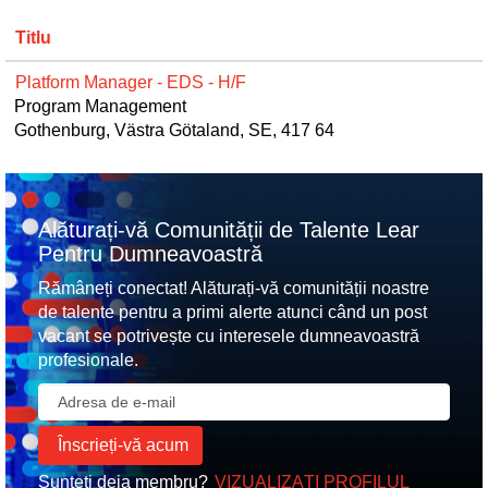
Titlu
Platform Manager - EDS - H/F
Program Management
Gothenburg, Västra Götaland, SE, 417 64
Alăturați-vă Comunității de Talente Lear
Pentru Dumneavoastră
Rămâneți conectat! Alăturați-vă comunității noastre
de talente pentru a primi alerte atunci când un post
vacant se potrivește cu interesele dumneavoastră
profesionale.
Sunteți deja membru?
VIZUALIZAȚI PROFILUL