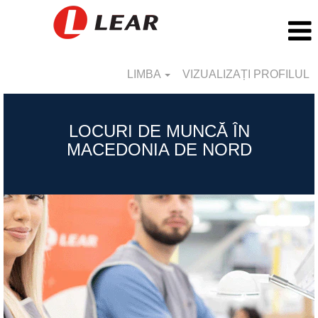
LIMBA
VIZUALIZAȚI PROFILUL
Republic
of
LOCURI DE MUNCĂ ÎN
North
MACEDONIA DE NORD
Macedonia_RO