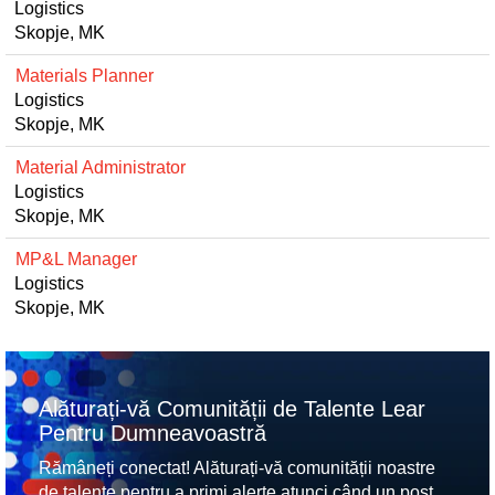
Logistics
Skopje, MK
Materials Planner
Logistics
Skopje, MK
Material Administrator
Logistics
Skopje, MK
MP&L Manager
Logistics
Skopje, MK
Alăturați-vă Comunității de Talente Lear
Pentru Dumneavoastră
Rămâneți conectat! Alăturați-vă comunității noastre
de talente pentru a primi alerte atunci când un post