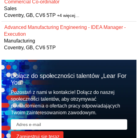
Commercial Co-ordinator
Sales
Coventry, GB, CV6 5TP
+4 więcej…
Advanced Manufacturing Engineering - IDEA Manager -
Execution
Manufacturing
Coventry, GB, CV6 5TP
Dołącz do społeczności talentów „Lear For
You”
Pozostań z nami w kontakcie! Dołącz do naszej
społeczności talentów, aby otrzymywać
powiadomienia o ofertach pracy odpowiadających
Twoim zainteresowaniom zawodowym.