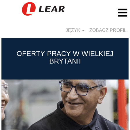
JĘZYK
ZOBACZ PROFIL
United
Kingdom_PL
OFERTY PRACY W WIELKIEJ
BRYTANII