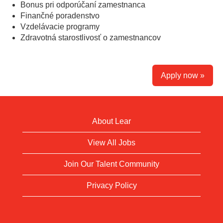
Bonus pri odporúčaní zamestnanca
Finančné poradenstvo
Vzdelávacie programy
Zdravotná starostlivosť o zamestnancov
Location Code:
0614
Apply now »
About Lear
View All Jobs
Join Our Talent Community
Privacy Policy