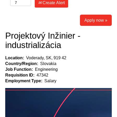
Create Alert
Apply now »
Projektový Inžinier -
industrializácia
Location:
Voderady, SK, 919 42
Country/Region:
Slovakia
Job Function:
Engineering
Requisition ID:
47342
Employment Type:
Salary