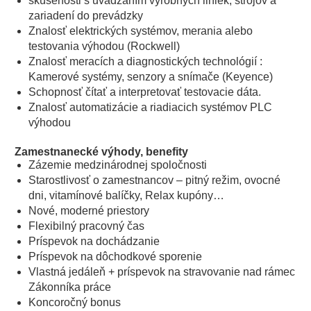
skúsenosti s uvádzaním výrobných liniek, strojov a
zariadení do prevádzky
Znalosť elektrických systémov, merania alebo
testovania výhodou (Rockwell)
Znalosť meracích a diagnostických technológií :
Kamerové systémy, senzory a snímače (Keyence)
Schopnosť čítať a interpretovať testovacie dáta.
Znalosť automatizácie a riadiacich systémov PLC
výhodou
Zamestnanecké výhody, benefity
Zázemie medzinárodnej spoločnosti
Starostlivosť o zamestnancov – pitný režim, ovocné
dni, vitamínové balíčky, Relax kupóny…
Nové, moderné priestory
Flexibilný pracovný čas
Príspevok na dochádzanie
Príspevok na dôchodkové sporenie
Vlastná jedáleň + príspevok na stravovanie nad rámec
Zákonníka práce
Koncoročný bonus