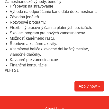
Zamestnanecké výhody, benefity
Príspevok na stravovanie
Výhoda na odporúčanie kandidáta do zamestnania
Závodná jedáleň
Rozvojové programy.
Flexibilný pracovný čas na platených pozíciách.
Školiaci program pre nových zamestnancov.
Možnosť kariérneho rastu.
Športové a kultúrne aktivity.
Vitamínový balíček, ovocné dni každý mesiac,
vianočné darčeky.
Kaviareň pre zamestnancov.
Finančné konzultácie
#LI-TS1
Location Code:
0614
Apply now »
About Lear