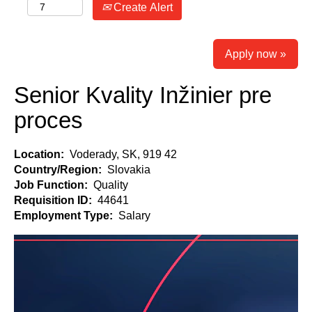
Create Alert
Apply now »
Senior Kvality Inžinier pre
proces
Location:
Voderady, SK, 919 42
Country/Region:
Slovakia
Job Function:
Quality
Requisition ID:
44641
Employment Type:
Salary