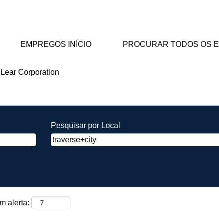
EMPREGOS INÍCIO
PROCURAR TODOS OS 
(página
 Lear Corporation
atual)
erse+city".
Pesquisar por Local
m alerta: