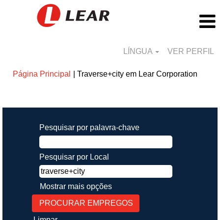
LÍNGUA
VER PERFIL
(págin
Página Principal
|
Traverse+city em Lear Corporation
atual)
Procurar resultados para
"traverse+city".
Pesquisar por palavra-chave
Pesquisar por Local
Mostrar mais opções
Limpar