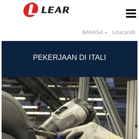
BAHASA
Lihat profil
Itali_BS
PEKERJAAN DI ITALI