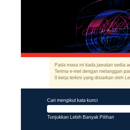
Pada masa ini tiada jawatan sedia ad
Terima e-mel dengan melanggan pad
0 kerja terkini yang disiarkan oleh
Cari mengikut kata kunci
Tunjukkan Lebih Banyak Pilihan