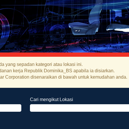
a yang sepadan kategori atau lokasi ini.
anan kerja Republik Dominika_BS apabila ia disiarkan.
 Lear Corporation disenaraikan di bawah untuk kemudahan anda.
Cari mengikut Lokasi