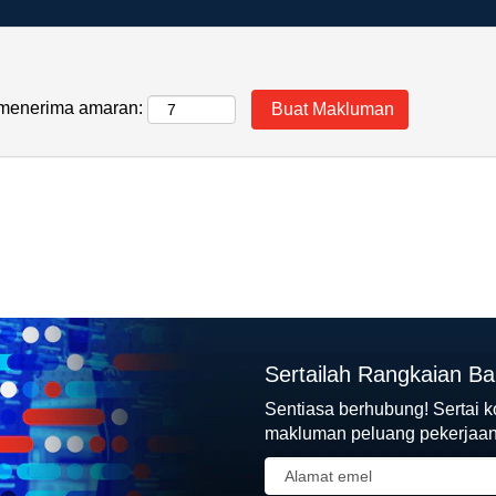
k menerima amaran:
Sertailah Rangkaian B
Sentiasa berhubung! Sertai 
makluman peluang pekerjaan 