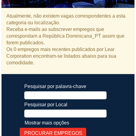
Atualmente, não existem vagas correspondentes a esta
categoria ou localização.
Receba e-mails ao subscrever empregos que
correspondam a República Dominicana_PT assim que
forem publicados.
Os 0 empregos mais recentes publicados por Lear
Corporation encontram-se listados abaixo para sua
comodidade.
Pesquisar por palavra-chave
Pesquisar por Local
Mostrar mais opções