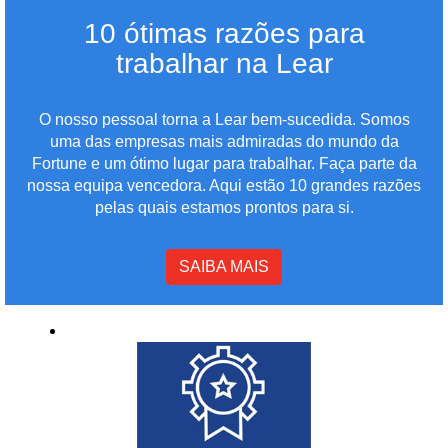
10 ótimas razões para
trabalhar na Lear
O nosso pessoal torna a Lear bem-sucedida. Somos
uma das empresas mais admiradas do mundo da
Fortune e um ótimo lugar para trabalhar. Faça parte da
nossa equipa vencedora. Aqui estão 10 grandes razões
pelas quais estamos prontos para si.
SAIBA MAIS