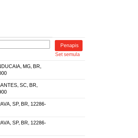
Set semula
DUCAIA, MG, BR,
000
ANTES, SC, BR,
900
VA, SP, BR, 12286-
VA, SP, BR, 12286-