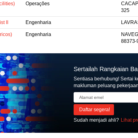
lities)
Operações
CACAPA
325
t II
Engenharia
LAVRAS
ricos)
Engenharia
NAVEG
88373-
Sertailah Rangkaian B
Sentiasa berhubung! Sertai 
makluman peluang pekerjaan 
Sudah menjadi ahli?
Lihat pro