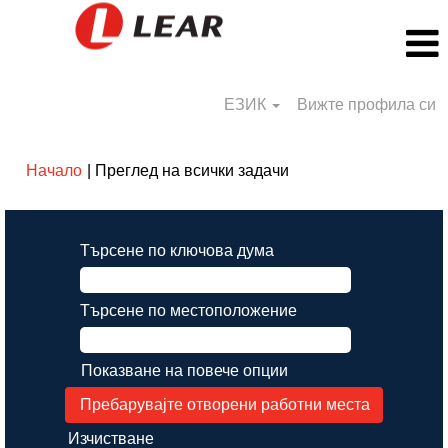
ЕЗИК
Вижте профила си
(настояща
Начало
|
Преглед на всички задачи
страница)
Търсене по ключова дума
Търсене по местоположение
Показване на повече опции
Изчистване